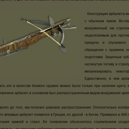
Конструкция арбалета им
с обычным луком. Во-пе
вооруженный им стрелок
недосягаемым для против
прицела и спускового
обращение с оружием; о
подготовки. Зацепные зуб
натянутую тетиву и стрел
механизировать некото
Единственно, в чем арба
ать его в качестве боевого оружия можно было только при наличии щита, 
 причине арбалет в основном был распространенным видом вооружения креп
лго до того, как получил широкое распространение. Относительно изобре
то впервые арбалет появился в Греции, по другой - в Китае. Примерно в 400 г
етания камней и стрел. Ее появление объяснялось стремлением созда