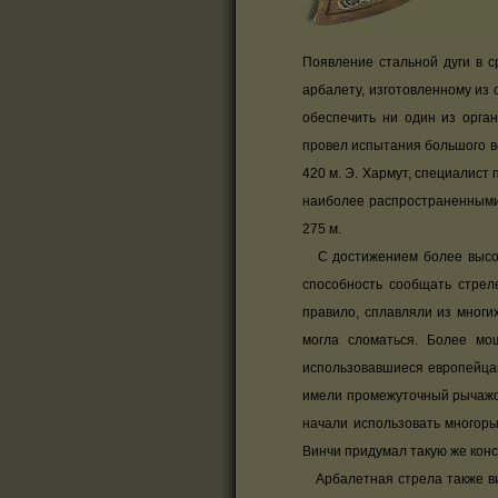
Появление стальной дуги в с
арбалету, изготовленному из 
обеспечить ни один из орга
провел испытания большого во
420 м. Э. Хармут, специалист
наиболее распространенными
275 м.
С достижением более высоки
способность сообщать стрел
правило, сплавляли из многи
могла сломаться. Более мо
использовавшиеся европейцам
имели промежуточный рычажок,
начали использовать многор
Винчи придумал такую же кон
Арбалетная стрела также ви