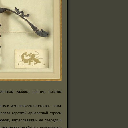
ельцам удалось достичь высоких
 или металлического станка - ложи.
полета короткой арбалетной стрелы
орами, закреплявшими ее спереди и
ство; иногда оно было съемным и его