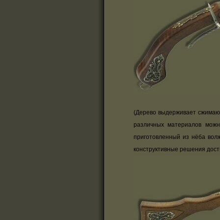
(Дерево выдерживает сжимающ
различных материалов можн
приготовленный из нёба волж
конструктивные решения дост