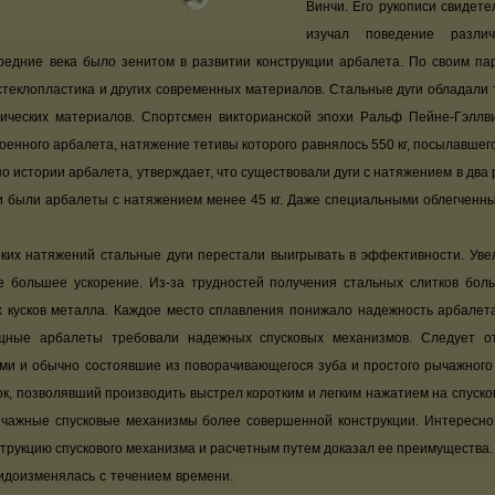
Винчи. Его рукописи свидете
изучал поведение разли
редние века было зенитом в развитии конструкции арбалета. По своим па
стеклопластика и других современных материалов. Стальные дуги обладали т
нических материалов. Спортсмен викторианской эпохи Ральф Пейне-Гэллви
енного арбалета, натяжение тетивы которого равнялось 550 кг, посылавшег
 по истории арбалета, утверждает, что существовали дуги с натяжением в два
 были арбалеты с натяжением менее 45 кг. Даже специальными облегченны
х натяжений стальные дуги перестали выигрывать в эффективности. Увел
е большее ускорение. Из-за трудностей получения стальных слитков боль
х кусков металла. Каждое место сплавления понижало надежность арбалета
щные арбалеты требовали надежных спусковых механизмов. Следует от
и и обычно состоявшие из поворачивающегося зуба и простого рычажного с
 позволявший производить выстрел коротким и легким нажатием на спусково
ычажные спусковые механизмы более совершенной конструкции. Интересно,
струкцию спускового механизма и расчетным путем доказал ее преимущества
доизменялась с течением времени.