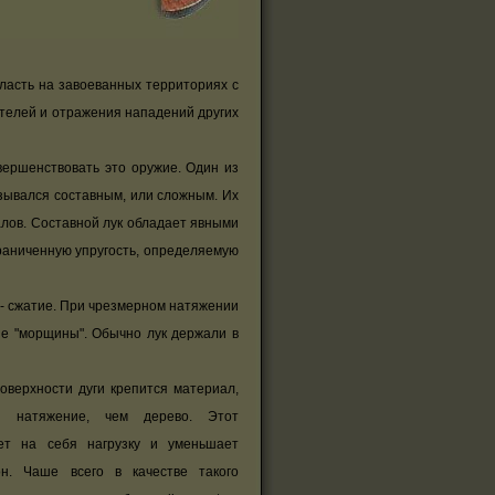
ласть на завоеванных территориях с
телей и отражения нападений других
ершенствовать это оружие. Один из
азывался составным, или сложным. Их
алов. Составной лук обладает явными
граниченную упругость, определяемую
й - сжатие. При чрезмерном натяжении
е "морщины". Обычно лук держали в
верхности дуги крепится материал,
е натяжение, чем дерево. Этот
ет на себя нагрузку и уменьшает
н. Чаше всего в качестве такого