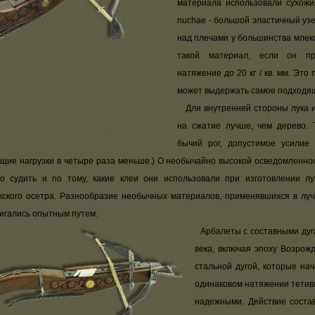
материала использовали сухожи
nuchae - большой эластичный уз
над плечами у большинства млек
такой материал, если он пр
натяжение до 20 кг / кв. мм. Эт
может выдержать самое подходя
Для внутренней стороны лука и
на сжатие лучше, чем дерево. 
бычий рог, допустимое усилие 
ие нагрузки в четыре раза меньше.) О необычайно высокой осведомленнос
о судить и по тому, какие клеи они использовали при изготовлении лу
ского осетра. Разнообразие необычных материалов, применявшихся в лучн
игались опытным путем.
Арбалеты с составными ду
века, включая эпоху Возрож
стальной дугой, которые нач
одинаковом натяжении тетив
надежными. Действие соста