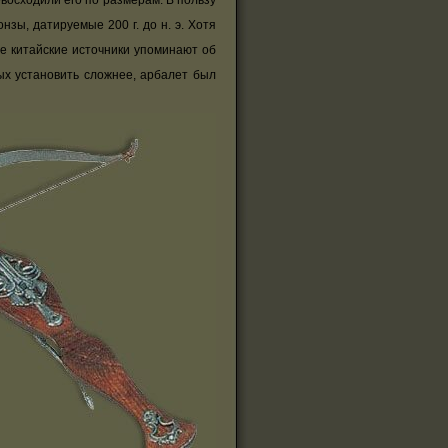
восходили его по размерам. В пользу
зы, датируемые 200 г. до н. э. Хотя
е китайские источники упоминают об
рых установить сложнее, арбалет был