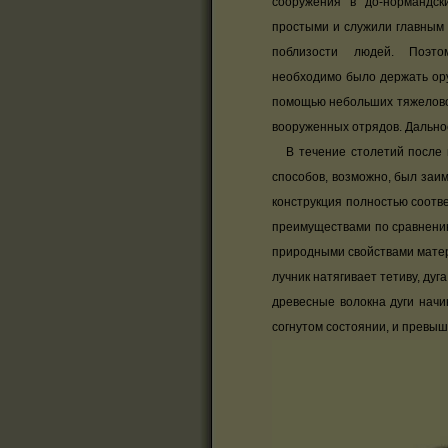
сооружения в до-нормандс
простыми и служили главным
поблизости людей. Поэт
необходимо было держать ору
помощью небольших тяжеловоо
вооруженных отрядов. Дально
В течение столетий после п
способов, возможно, был заим
конструкция полностью соотве
преимуществами по сравнению
природными свойствами матер
лучник натягивает тетиву, ду
древесные волокна дуги нач
согнутом состоянии, и превыш