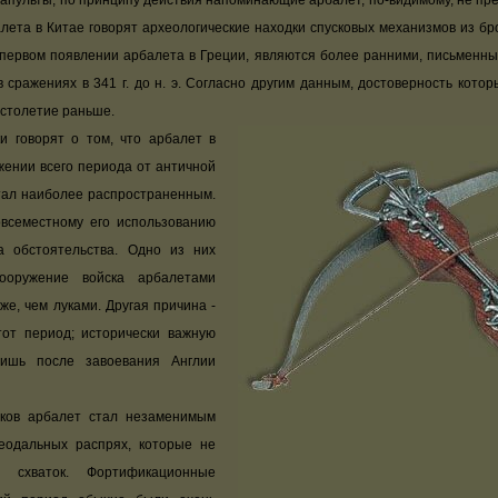
апульты, по принципу действия напоминающие арбалет, по-видимому, не пре
ета в Китае говорят археологические находки спусковых механизмов из брон
первом появлении арбалета в Греции, являются более ранними, письменны
 сражениях в 341 г. до н. э. Согласно другим данным, достоверность кото
 столетие раньше.
 говорят о том, что арбалет в
ении всего периода от античной
 стал наиболее распространенным.
всеместному его использованию
а обстоятельства. Одно из них
ооружение войска арбалетами
е, чем луками. Другая причина -
тот период; исторически важную
лишь после завоевания Англии
в арбалет стал незаменимым
еодальных распрях, которые не
 схваток. Фортификационные