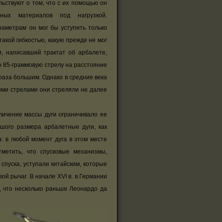
льствуют о том, что с их помощью он
чных материалов под нагрузкой.
раметрам он мог бы уступить только
акой гибкостью, какую прежде не мог
, написавший трактат об арбалете,
о 85-граммовую стрелу на расстояние
 раза большим. Однако в средние века
ми стрелами они стреляли не далее
ичение массы дуги ограничивало ее
шого размера арбалетные дуги, как
: в любой момент дуга в этом месте
метить, что спусковые механизмы,
пуска, уступали китайским, которые
й рычаг. В начале XVI в. в Германии
 что несколько раньше Леонардо да
.