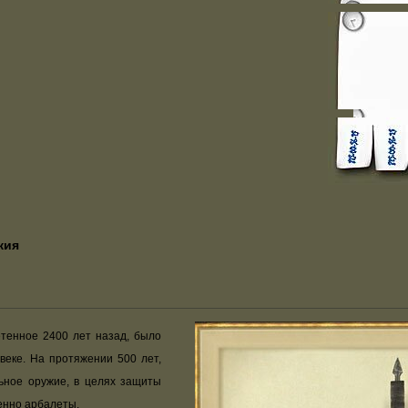
жия
тенное 2400 лет назад, было
веке. На протяжении 500 лет,
льное оружие, в целях защиты
енно арбалеты.