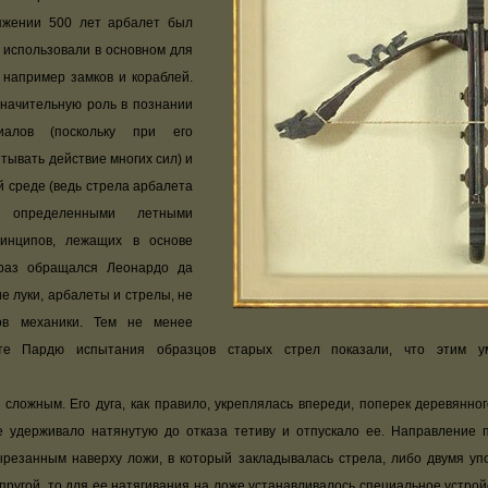
жении 500 лет арбалет был
 использовали в основном для
 например замков и кораблей.
значительную роль в познании
иалов (поскольку при его
тывать действие многих сил) и
й среде (ведь стрела арбалета
 определенными летными
ринципов, лежащих в основе
 раз обращался Леонардо да
е луки, арбалеты и стрелы, не
ов механики. Тем не менее
те Пардю испытания образцов старых стрел показали, что этим ум
ложным. Его дуга, как правило, укреплялась впереди, поперек деревянного
 удерживало натянутую до отказа тетиву и отпускало ее. Направление 
ырезанным наверху ложи, в который закладывалась стрела, либо двумя уп
упругой, то для ее натягивания на ложе устанавливалось специальное устрой