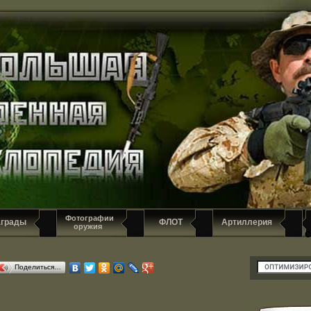
Фотографии
аграды
ФЛОТ
Артиллерия
оружия
С
Поделиться…