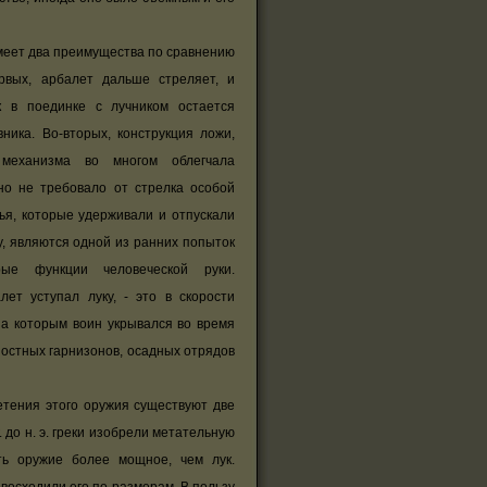
еет два преимущества по сравнению
рвых, арбалет дальше стреляет, и
 в поединке с лучником остается
ника. Во-вторых, конструкция ложи,
 механизма во многом облегчала
но не требовало от стрелка особой
ья, которые удерживали и отпускали
у, являются одной из ранних попыток
рые функции человеческой руки.
лет уступал луку, - это в скорости
за которым воин укрывался во время
остных гарнизонов, осадных отрядов
тения этого оружия существуют две
. до н. э. греки изобрели метательную
ть оружие более мощное, чем лук.