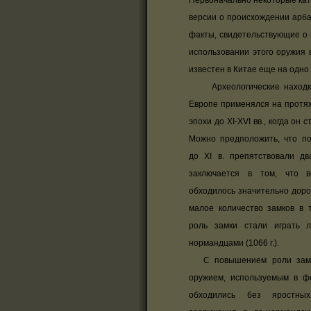
Первоначально некоторые кат
версии о происхождении арбал
факты, свидетельствующие о 
использовании этого оружия в
известен в Китае еще на одно
Археологические находки
Европе применялся на протяж
эпохи до XI-XVI вв., когда он
Можно предположить, что по
до XI в. препятствовали дв
заключается в том, что в
обходилось значительно дорож
малое количество замков в 
роль замки стали играть 
нормандцами (1066 г.).
С повышением роли замко
оружием, используемым в ф
обходились без яростных