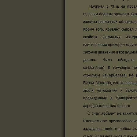
Начиная с XI в. на протя
грозным боевым оружием. Его
защиты различных объектов,
Кроме того, арбалет сыграл 
свойств различных матер
изготовлении приходилось учи
законов движения в воздушно
должна была обладать
качествами). К изучению п
стрельбы из арбалета, не
Винчи. Мастера, изготовлявши
знали математики и закон
проведенные в Университе
аэродинамических качеств.
С виду арбалет не кажется с
Специальное приспособление
задавалось либо желобом, в
сзади. Если дуга была очень 