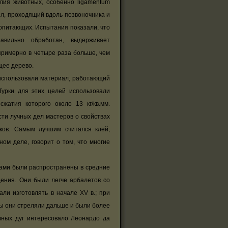
лия животных, особенно ligamentum
ел, проходящий вдоль позвоночника и
опитающих. Испытания показали, что
авильно обработан, выдерживает
о примерно в четыре раза больше, чем
щее дерево.
спользовали материал, работающий
Турки для этих целей использовали
сжатия которого около 13 кг/кв.мм.
ти лучных дел мастеров о свойствах
ков. Самым лучшим считался клей,
ом деле, говорит о том, что многие
гами были распространены в средние
дения. Они были легче арбалетов со
али изготовлять в начале XV в.; при
ы они стреляли дальше и были более
вных дуг интересовало Леонардо да