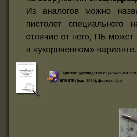
Из аналогов можно назв
пистолет специального н
отличие от него, ПБ может 
в «укороченном» варианте.
Краткое руководство службы 9-мм сам
6П9 (ПБ) (изд. 1984), формат: djvu