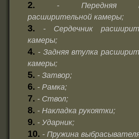
2.
- Передняя в
расширительной камеры;
3.
- Сердечник расширит
камеры;
4.
- Задняя втулка расшири
камеры;
5.
- Затвор;
6.
- Рамка;
7.
- Ствол;
8.
- Накладка рукоятки;
9.
- Ударник;
10.
- Пружина выбрасывателя