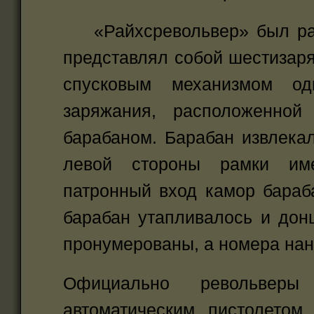
«Райхсревольвер» был расс
представлял собой шестизаря
спусковым механизмом од
заряжания, расположенно
барабаном. Барабан извлекал
левой стороны рамки име
патронный вход камор бараб
барабан утапливалось и донц
пронумерованы, а номера нан
Официально револьвер
автоматическим пистолетом