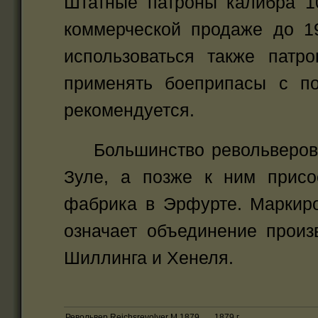
Штатные патроны калибра 1
коммерческой продаже до 1
использоваться также патр
применять боеприпасы с п
рекомендуется.
Большинство револьверов в
Зуле, а позже к ним присо
фабрика в Эрфурте. Маркиро
означает объединение произ
Шиллинга и Хенеля.
Револьвер Reichsrevolver М 1879 1879 г.