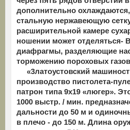
через пять рядов отверстий в
дополнительно охлаждаются,
стальную нержавеющую сетку.
расширительной камере суха
ношении может отделяться- 
диафрагмы, разделяющие нас
торможению пороховых газов
«3латоустовский машиностр
производство пистолета-пуле
патрон типа 9x19 «люгер». Эт
1000 выстр. / мин. предназна
дальности до 50 м и одиноч
в плечо - до 150 м. Длина ор