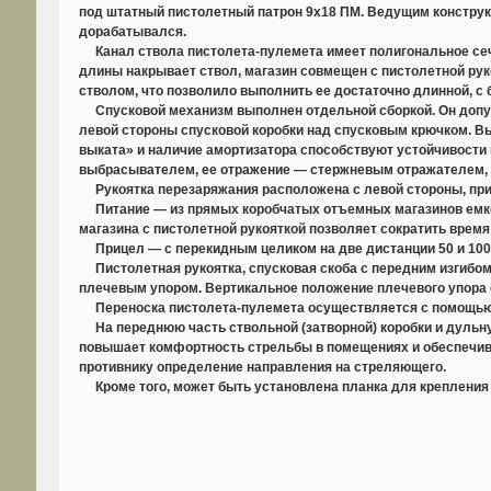
под штатный пистолетный патрон 9x18 ПМ. Ведущим конструк
дорабатывался.
Канал ствола пистолета-пулемета имеет полигональное сечен
длины накрывает ствол, магазин совмещен с пистолетной рук
стволом, что позволило выполнить ее достаточно длинной, с
Спусковой механизм выполнен отдельной сборкой. Он допуск
левой стороны спусковой коробки над спусковым крючком. В
выката» и наличие амортизатора способствуют устойчивости
выбрасывателем, ее отражение — стержневым отражателем,
Рукоятка перезаряжания расположена с левой стороны, при
Питание — из прямых коробчатых отъемных магазинов емкост
магазина с пистолетной рукояткой позволяет сократить время
Прицел — с перекидным целиком на две дистанции 50 и 100
Пистолетная рукоятка, спусковая скоба с передним изгибом
плечевым упором. Вертикальное положение плечевого упора с
Переноска пистолета-пулемета осуществляется с помощью ре
На переднюю часть ствольной (затворной) коробки и дульну
повышает комфортность стрельбы в помещениях и обеспечива
противнику определение направления на стреляющего.
Кроме того, может быть установлена планка для крепления 