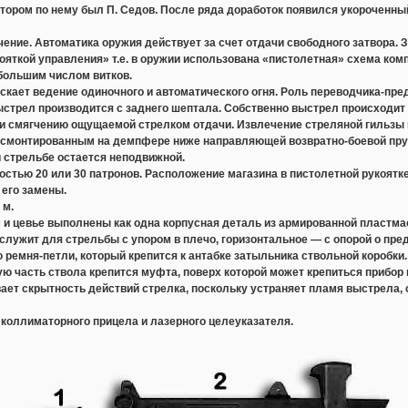
тором по нему был П. Седов. После ряда доработок появился укороченны
ие. Автоматика оружия действует за счет отдачи свободного затвора. З
ояткой управления» т.е. в оружии использована «пистолетная» схема ком
 большим числом витков.
ает ведение одиночного и автоматического огня. Роль переводчика-пред
ыстрел производится с заднего шептала. Собственно выстрел происходит
 и смягчению ощущаемой стрелком отдачи. Извлечение стреляной гильзы
 смонтированным на демпфере ниже направляющей возвратно-боевой пр
 стрельбе остается неподвижной.
ью 20 или 30 патронов. Расположение магазина в пистолетной рукоятке
 его замены.
 м.
 и цевье выполнены как одна корпусная деталь из армированной пластм
лужит для стрельбы с упором в плечо, горизонтальное — с опорой о пре
мня-петли, который крепится к антабке затыльника ствольной коробки.
ю часть ствола крепится муфта, поверх которой может крепиться прибор
ет скрытность действий стрелка, поскольку устраняет пламя выстрела, 
коллиматорного прицела и лазерного целеуказателя.