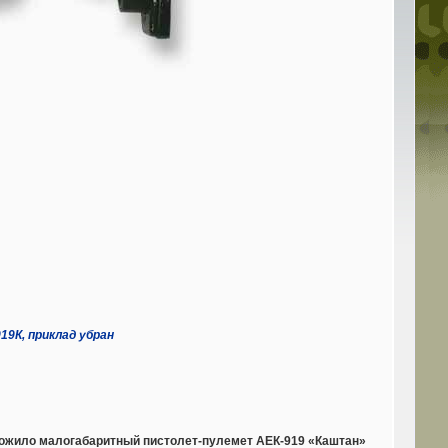
9К, приклад убран
ложило малогабаритный пистолет-пулемет АЕК-919 «Каштан»