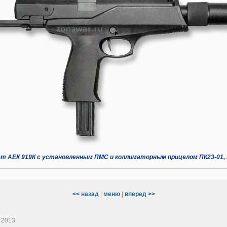
 АЕК 919К с установленным ПМС и коллиматорным прицелом ПК23-01,
<< назад
|
меню
|
вперед >>
- 2013