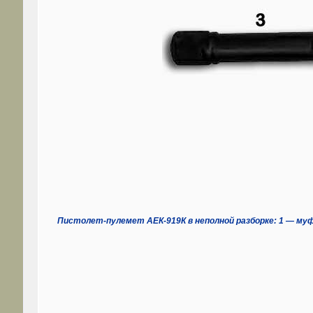
Пистолет-пулемет АЕК-919К в неполной разборке: 1 — муф