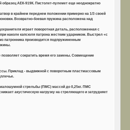
й образец АЕК-919К. Пистолет-пулемет еще неоднократно
атвор в крайнем переднем положении примерно на 1/3 своей
поновки. Возвратно-боевая пружина расположена над
охранителя играет поворотная деталь, расположенная с
 при наколе капсюля патрона жестким ударником. Выстрел «с
 из патронника производится подпружиненным
ужины.
 позволяет сократить время его замены. Совмещение
ассы. Приклад - выдвижной с поворотным пластмассовым
дплечье.
 малошумной стрельбы (ПМС) массой до 0,25кг. ПМС
снижает акустическую нагрузку на стреляющего и затрудняет