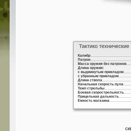
Тактико технические 
Калибр
...........................................
Патрон
........................................
Масса оружия без патронов
....
Длина оружия:
с выдвинутым прикладом
.......
с убранным прикладом
...........
Длина ствола
.............................
Начальная скорость пули
.......
Темп стрельбы
.......................
Боевая скорострельность
.....
Прицельная дальность
...........
Емкость магазина
.................
СКВ 