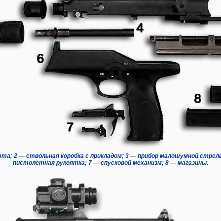
та; 2 — ствольная коробка с прикладом; 3 — прибор малошумной стрел
пистолетная рукоятка; 7 — спусковой механизм; 8 — магазины.