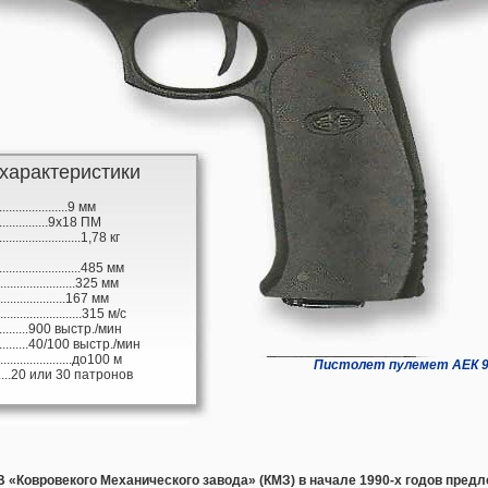
характеристики
........................9 мм
.....................9х18 ПМ
..........................1,78 кг
..........................485 мм
..........................325 мм
........................167 мм
...........................315 м/с
................900 выстр./мин
............40/100 выстр./мин
.........................до100 м
Пистолет пулемет АЕК 91
...........20 или 30 патронов
«Ковровекого Механического завода» (КМЗ) в начале 1990-х годов пред