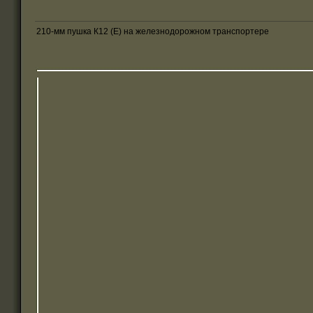
210-мм пушка К12 (Е) на железнодорожном транспортере