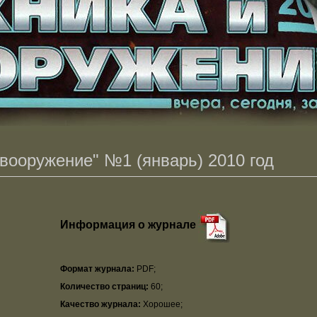
 вооружение" №1 (январь) 2010 год
Информация о журнале
Формат журнала:
PDF;
Количество страниц:
60;
Качество журнала:
Хорошее;