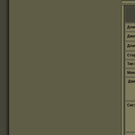
Длин
Диам
Длин
Стар
Тип 
Макс
Двиг
Сист