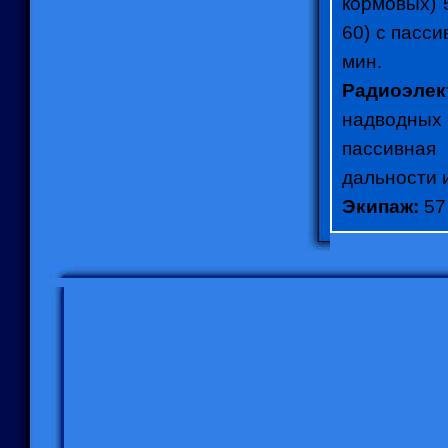
кормовых) 
60) с пасс
мин.
Радиоэле
надводных 
пассивная
дальности 
Экипаж:
57