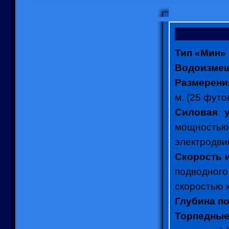
Тип «Мин»
Водоизмещ
Размерени
м. (25 футо
Силовая у
мощност
электродви
Скорость 
подводного
скоростью х
Глубина п
Торпедные