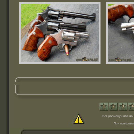
1
2
3
4
Вся размещенная на 
При копирова