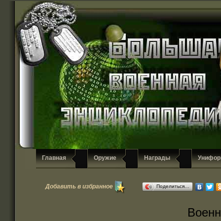
Главная
Оружие
Награды
Унифор
Добавить в избранное
Поделиться…
Военн