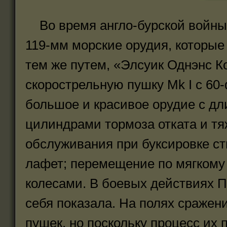
Во время англо-бурской войны
119-мм морские орудия, которы
тем же путем, «Элсуик Однэнс К
скорострельную пушку Mk I с 6
большое и красивое орудие с д
цилиндрами тормоза отката и т
обслуживания при буксировке ст
лафет; перемещение по мягкому
колесами. В боевых действиях 
себя показала. На полях сраже
пушек, но поскольку процесс их