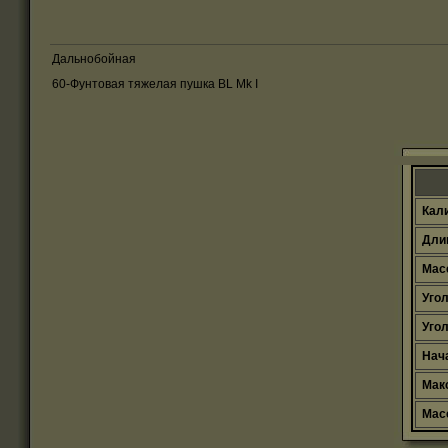
Дальнобойная
60-Фунтовая тяжелая пушка BL Mk I
Кали
Длин
Масс
Угол
Угол
Нача
Макс
Масс