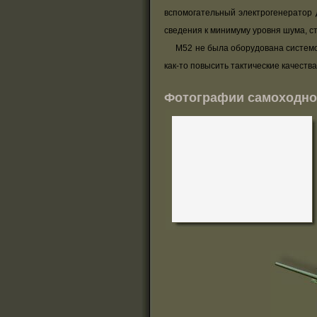
вспомогательный электрогенератор 
сведения к минимуму уровня шума, с
М52 не была оборудована системой 
как-то повысить тактические качест
Фотографии cамоходно