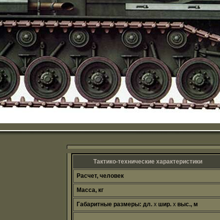
Тактико-технические характеристики
Расчет, человек
Масса, кг
Габаритные размеры:
дл.
х
шир.
х
выс., м