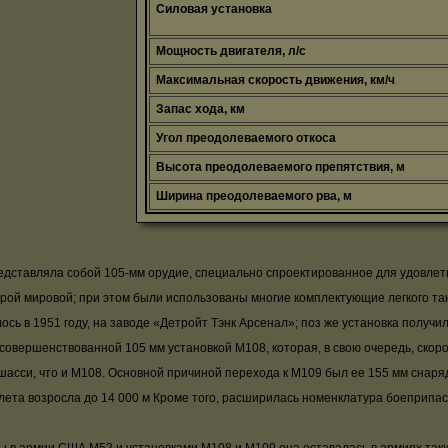
Силовая установка
Мощность двигателя, л/с
Максимальная скорость движения, км/ч
Запас хода, км
Угол преодолеваемого откоса
Высота преодолеваемого препятствия, м
Ширина преодолеваемого рва, м
дставляла собой 105-мм орудие, специально спроектированное для удовле
рой мировой; при этом были использованы многие комплектующие легкого та
 в 1951 году, на заводе «Детройт Тэнк Арсенал»; поз же установка получи
совершенствованной 105 мм установкой М108, которая, в свою очередь, скоро
шасси, что и М108. Основной причиной перехода к М109 был ее 155 мм снар
олета возросла до 14 000 м Кроме того, расширилась номенклатура боеприпас