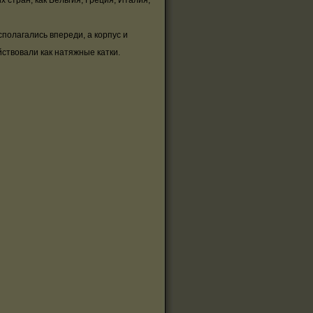
стран, как Бельгия, Греция, Италия,
олагались впереди, а корпус и
йствовали как натяжные катки.