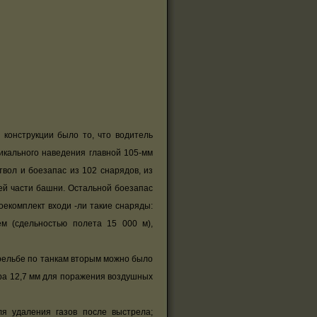
онструкции было то, что водитель
икального наведения главной 105-мм
твол и боезапас из 102 снарядов, из
ей части башни. Остальной боезапас
оекомплект входи -ли такие снаряды:
ем (сдельностью полета 15 000 м),
рельбе по танкам вторым можно было
ра 12,7 мм для поражения воздушных
 удаления газов после выстрела;