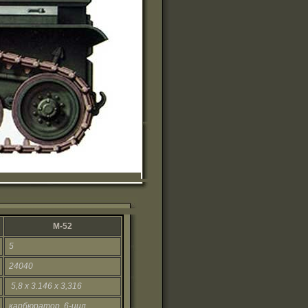
М-52
5
24040
5,8 х 3.146 х 3,316
карбюратор. 6-цил.