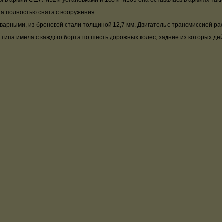
в армии США М52 и установками М108 и М109 она оставалась в армиях таких 
на полностью снята с вооружения.
ными, из броневой стали толщиной 12,7 мм. Двигатель с трансмиссией расп
 типа имела с каждого борта по шесть дорожных колес, задние из которых де