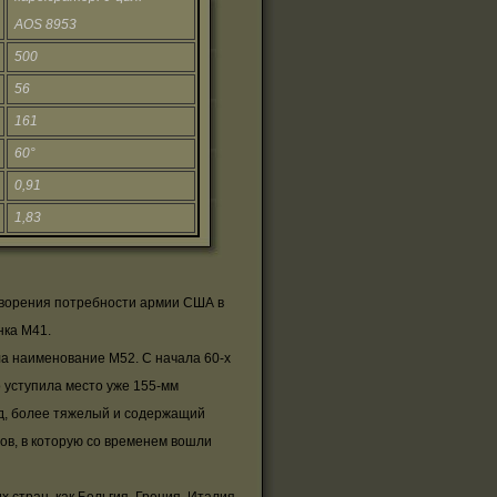
AOS 8953
500
56
161
60°
0,91
1,83
творения потребности армии США в
нка М41.
ла наименование М52. С начала 60-х
 уступила место уже 155-мм
яд, более тяжелый и содержащий
ов, в которую со временем вошли