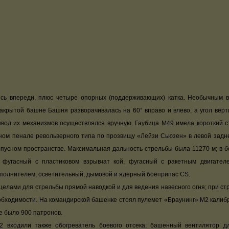
впереди, плюс четыре опорных (поддерживающих) катка. Необычным в к
акрытой башне Башня разворачивалась на 60° вправо и влево, а угол верт
ивод их механизмов осуществлялся вручную. Гаубица М49 имела короткий с
ном пенале револьверного типа по прозвищу «Лейзи Сьюзен» в левой задн
пусном пространстве. Максимальная дальность стрельбы была 11270 м; в б
, фугасный с пластиковом взрывчат кой, фугасный с ракетным двигател
полнителем, осветительный, дымовой и ядерный боеприпас CS.
ами для стрельбы прямой наводкой и для ведения навесного огня; при ст
еобходимости. На командирской башенке стоял пулемет «Браунинг» М2 калиб
е было 900 патронов.
дили также обогреватель боевого отсека; башенный вентилятор для