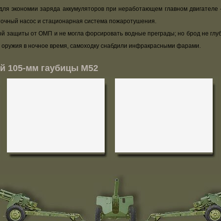
для экономии заряда аккумуляторов при неработающем главном двигателе -к
точный насос и стационарная система пожаротушения.
защиты от ОМП и не могла форсировать водные преграды; но брод не глубж
ва оружия в ночное время, самоходку снабдили инфракрасными фарами.
й 105-мм гаубицы М52