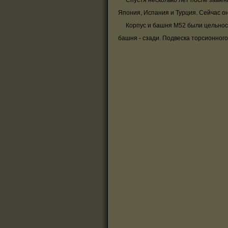
Спустя несколько лет после замены 
Япония, Испания и Турция. Сейчас о
Корпус и башня М52 были цельносвар
башня - сзади. Подвеска торсионного