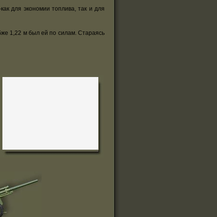
ак для экономии топлива, так и для
е 1,22 м был ей по силам. Стараясь