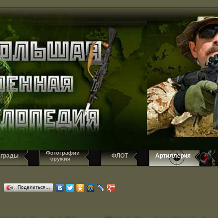
Фотографии
аграды
ФЛОТ
Артиллерия
оружия
С
Поделиться…