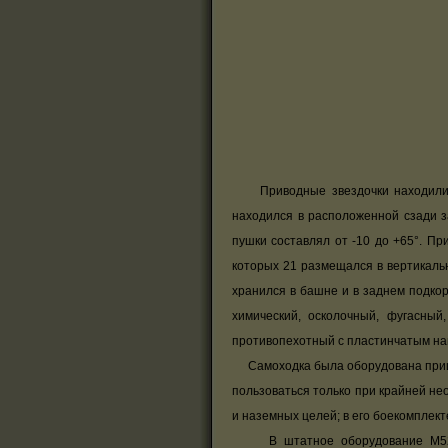
Приводные звездочки находились 
находился в расположенной сзади з
пушки составлял от -10 до +65°. Пр
которых 21 размещался в вертикаль
хранился в башне и в заднем подкор
химический, осколочный, фугасный
противопехотный с пластинчатым на
Самоходка была оборудована прицел
пользоваться только при крайней н
и наземных целей; в его боекомплект
В штатное оборудование М52 вхо