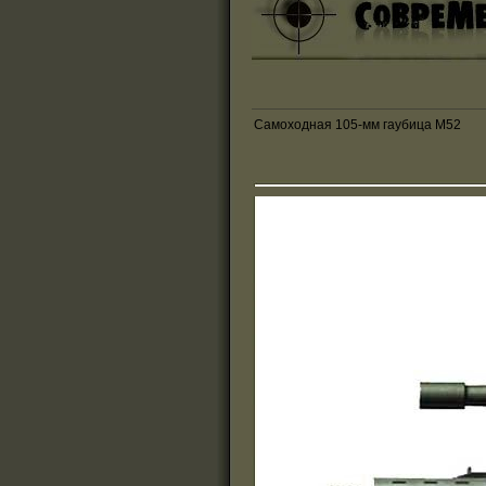
Самоходная 105-мм гаубица М52