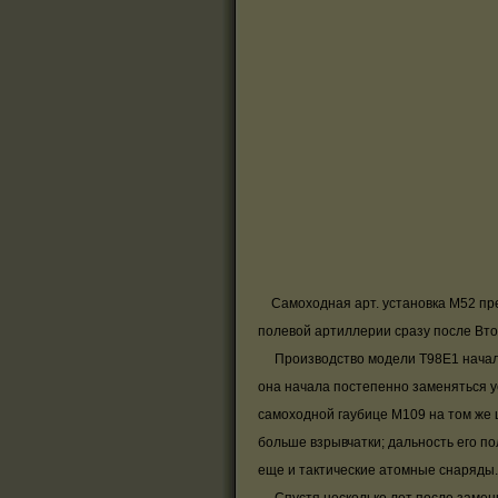
Самоходная арт. установка М52 пре
полевой артиллерии сразу после Вто
Производство модели Т98Е1 началось
она начала постепенно заменяться у
самоходной гаубице М109 на том же 
больше взрывчатки; дальность его п
еще и тактические атомные снаряды.